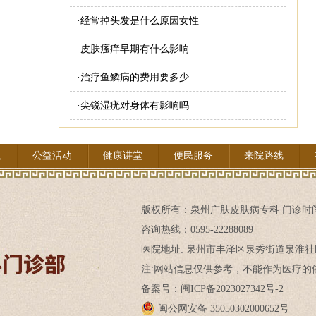
·
经常掉头发是什么原因女性
·
皮肤瘙痒早期有什么影响
·
治疗鱼鳞病的费用要多少
·
尖锐湿疣对身体有影响吗
队
公益活动
健康讲堂
便民服务
来院路线
版权所有：
泉州广肤皮肤病专科
门诊时间:
咨询热线：0595-22288089
医院地址: 泉州市丰泽区泉秀街道泉淮社
注:网站信息仅供参考，不能作为医疗的依
备案号：闽ICP备2023027342号-2
闽公网安备 35050302000652号