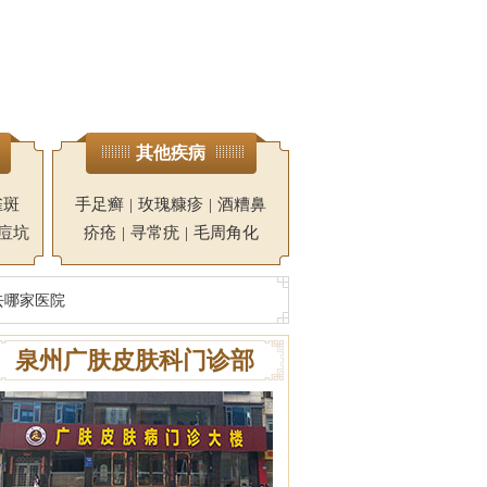
其他疾病
雀斑
手足癣
|
玫瑰糠疹
|
酒糟鼻
痘坑
疥疮
|
寻常疣
|
毛周角化
去哪家医院
泉州广肤皮肤科门诊部