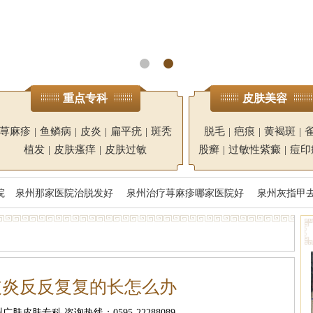
重点专科
皮肤美容
荨麻疹
|
鱼鳞病
|
皮炎
|
扁平疣
|
斑秃
脱毛
|
疤痕
|
黄褐斑
|
植发
|
皮肤瘙痒
|
皮肤过敏
股癣
|
过敏性紫癜
|
痘印
院
泉州那家医院治脱发好
泉州治疗荨麻疹哪家医院好
泉州灰指甲
皮炎反反复复的长怎么办
肤皮肤专科 咨询热线：0595-22288089