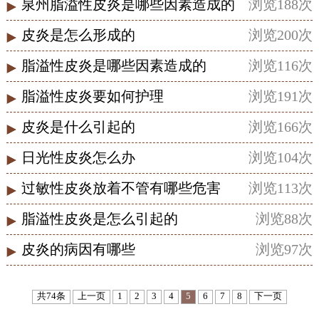
泉州脂溢性皮炎是哪些因素造成的
浏览188次
皮炎是怎么形成的
浏览200次
脂溢性皮炎是哪些因素造成的
浏览116次
脂溢性皮炎要如何护理
浏览191次
皮炎是什么引起的
浏览166次
日光性皮炎怎么办
浏览104次
过敏性皮炎放着不管有哪些危害
浏览113次
脂溢性皮炎是怎么引起的
浏览88次
皮炎的病因有哪些
浏览97次
共74条
上一页
1
2
3
4
5
6
7
8
下一页