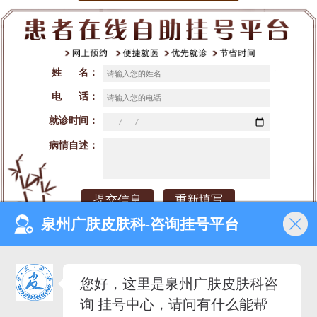
姓 名：
电 话：
就诊时间：
病情自述：
泉州广肤皮肤科-咨询挂号平台
网站首页
医院介绍
医生团队
预约挂号
您好，这里是泉州广肤皮肤科咨
就诊时间：早8：00-晚18：00（节假日不休）
询 挂号中心，请问有什么能帮
来院地址：泉州市丰泽区泉秀街道泉淮社区田安南路420号
备案号：闽ICP备2023027342号-2